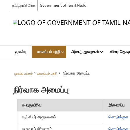
தமிழ்நாடு அரசு
Government of Tamil Nadu
முகப்பு
மாவட்டம் பற்றி
அரசுத் துறைகள்
விவர தொகுப
நிர்வாக அமைப்பு
முகப்பு பக்கம்
மாவட்டம் பற்றி
நிர்வாக அமைப்பு
அலகு/பிரிவு
இணைப்பு
ஆட்சியர் அலுவலகம்
சொடுக்குக
வருவாய் நிர்வாகம்
சொடுக்குக