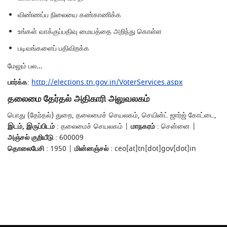
விண்ணப்ப நிலையை கண்காணிக்க
உங்கள் வாக்குப்பதிவு மையத்தை அறிந்து கொள்ள
படிவங்களைப் பதிவிறக்க
மேலும் பல…
பார்க்க
:
http://elections.tn.gov.in/VoterServices.aspx
தலைமை தேர்தல் அதிகாரி அலுவலகம்
பொது (தேர்தல்) துறை, தலைமைச் செயலகம், செயின்ட் ஜார்ஜ் கோட்டை,
இடம், இருப்பிடம்
: தலைமைச் செயலகம் |
மாநகரம்
: சென்னை |
அஞ்சல் குறியீடு
: 600009
தொலைபேசி
: 1950 |
மின்னஞ்சல்
: ceo[at]tn[dot]gov[dot]in